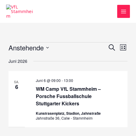
Zum
Inhalt
springen
Veranstaltungen
Anstehende
Veranstaltun
Veran
SUCHE
LISTE
Suche
Ansic
Datum
Juni 2026
und
Navig
wählen.
Ansichten,
Navigation
Juni 6 @ 09:00
-
13:00
SA.
6
WM Camp VfL Stammheim –
Porsche Fussballschule
Stuttgarter Kickers
Kunstrasenplatz, Stadion, Jahnstraße
Jahnstraße 36, Calw - Stammheim