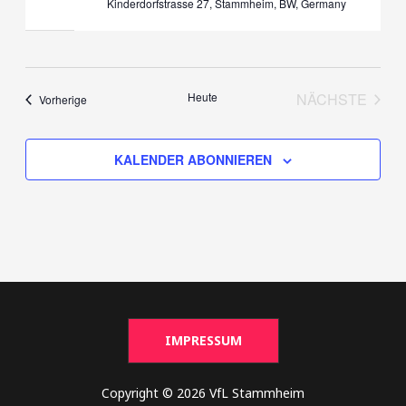
Kinderdorfstrasse 27, Stammheim, BW, Germany
Heute
NÄCHSTE
Veranstaltungen
Vorherige
VERANST
KALENDER ABONNIEREN
IMPRESSUM
Copyright © 2026 VfL Stammheim