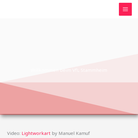
Zum
Inhalt
springen
Willkommen beim VfL Stammheim
Video:
Lightworkart
by Manuel Kamuf