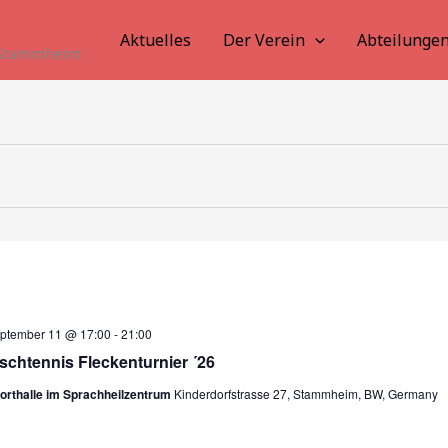
Aktuelles
Der Verein
Abteilunge
. Stammheim
ptember 11 @ 17:00
-
21:00
schtennis Fleckenturnier ´26
orthalle im Sprachheilzentrum
Kinderdorfstrasse 27, Stammheim, BW, Germany