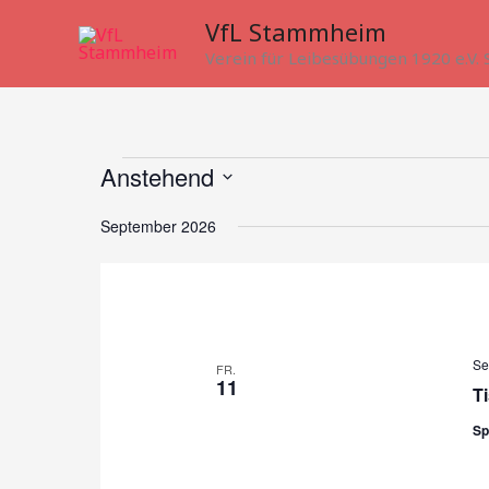
Zum
VfL Stammheim
Inhalt
Verein für Leibesübungen 1920 e.V
springen
Veranstaltungen
Anstehend
Datum
September 2026
wählen.
Se
FR.
11
Ti
Sp