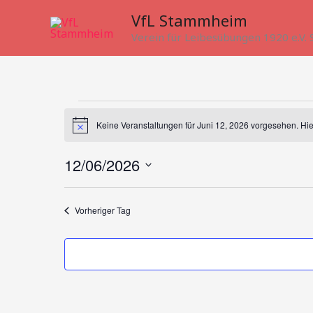
Zum
VfL Stammheim
Inhalt
Verein für Leibesübungen 1920 e.V
springen
Veranstaltungen
Keine Veranstaltungen für Juni 12, 2026 vorgesehen. Hi
für
Hinweis
Juni
12/06/2026
12,
Datum
2026
wählen.
Vorheriger Tag