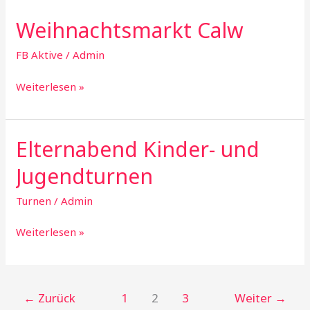
Weihnachtsmarkt Calw
FB Aktive
/
Admin
Weihnachtsmarkt
Weiterlesen »
Calw
Elternabend Kinder- und
Jugendturnen
Turnen
/
Admin
Elternabend
Weiterlesen »
Kinder-
und
Jugendturnen
←
Zurück
1
2
3
Weiter
→