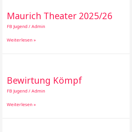
Maurich Theater 2025/26
FB Jugend
/
Admin
Maurich
Weiterlesen »
Theater
2025/26
Bewirtung Kömpf
FB Jugend
/
Admin
Bewirtung
Weiterlesen »
Kömpf