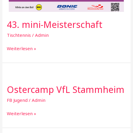
43. mini-Meisterschaft
Tischtennis
/
Admin
43.
Weiterlesen »
mini-
Meisterschaft
Ostercamp VfL Stammheim
FB Jugend
/
Admin
Ostercamp
Weiterlesen »
VfL
Stammheim