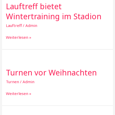
Lauftreff bietet
Wintertraining im Stadion
Lauftreff
/
Admin
Lauftreff
Weiterlesen »
bietet
Wintertraining
im
Stadion
Turnen vor Weihnachten
Turnen
/
Admin
Turnen
Weiterlesen »
vor
Weihnachten